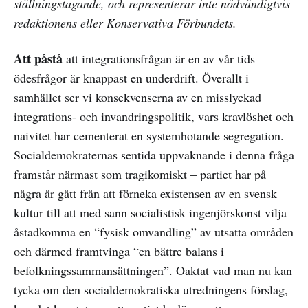
ställningstagande, och representerar inte nödvändigtvis
redaktionens eller Konservativa Förbundets.
Att påstå
att integrationsfrågan är en av vår tids
ödesfrågor är knappast en underdrift. Överallt i
samhället ser vi konsekvenserna av en misslyckad
integrations- och invandringspolitik, vars kravlöshet och
naivitet har cementerat en systemhotande segregation.
Socialdemokraternas sentida uppvaknande i denna fråga
framstår närmast som tragikomiskt – partiet har på
några år gått från att förneka existensen av en svensk
kultur till att med sann socialistisk ingenjörskonst vilja
åstadkomma en “fysisk omvandling” av utsatta områden
och därmed framtvinga “en bättre balans i
befolkningssammansättningen”. Oaktat vad man nu kan
tycka om den socialdemokratiska utredningens förslag,