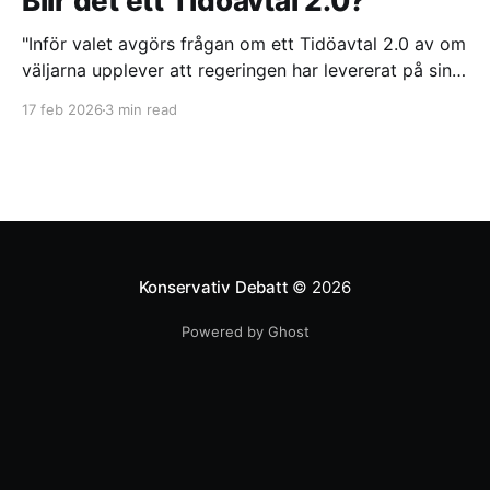
Blir det ett Tidöavtal 2.0?
"Inför valet avgörs frågan om ett Tidöavtal 2.0 av om
väljarna upplever att regeringen har levererat på sina
löften. Trots politiska reformer och ett sammanhållet
17 feb 2026
3 min read
samarbete mellan Tidöpartierna riskerar långsamma
lagprocesser och interna splittringar att urholka
förtroendet", skriver Helen Hassan.
Konservativ Debatt
© 2026
Powered by Ghost