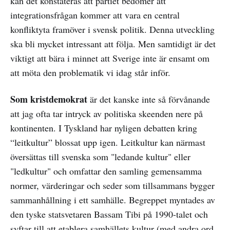
kan det konstateras att partiet bedömer att
integrationsfrågan kommer att vara en central
konfliktyta framöver i svensk politik. Denna utveckling
ska bli mycket intressant att följa. Men samtidigt är det
viktigt att bära i minnet att Sverige inte är ensamt om
att möta den problematik vi idag står inför.
Som kristdemokrat
är det kanske inte så förvånande
att jag ofta tar intryck av politiska skeenden nere på
kontinenten. I Tyskland har nyligen debatten kring
“leitkultur” blossat upp igen. Leitkultur kan närmast
översättas till svenska som "ledande kultur" eller
"ledkultur" och omfattar den samling gemensamma
normer, värderingar och seder som tillsammans bygger
sammanhållning i ett samhälle. Begreppet myntades av
den tyske statsvetaren Bassam Tibi på 1990-talet och
syftar till att etablera samhällets kultur (med andra ord,