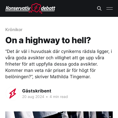
Krönikor
On a highway to hell?
“Det är väl i huvudsak där cynikerns rädsla ligger, i
våra goda avsikter och villighet att ge upp våra
friheter för att uppfylla dessa goda avsikter.
Kommer man veta när priset är för högt för
belöningen?”, skriver Mathilda Tingemar.
Gästskribent
20 aug 2024
•
4 min read