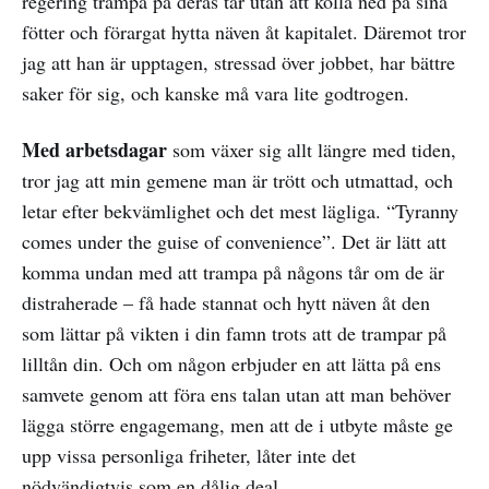
regering trampa på deras tår utan att kolla ned på sina
fötter och förargat hytta näven åt kapitalet. Däremot tror
jag att han är upptagen, stressad över jobbet, har bättre
saker för sig, och kanske må vara lite godtrogen.
Med arbetsdagar
som växer sig allt längre med tiden,
tror jag att min gemene man är trött och utmattad, och
letar efter bekvämlighet och det mest lägliga. “Tyranny
comes under the guise of convenience”. Det är lätt att
komma undan med att trampa på någons tår om de är
distraherade – få hade stannat och hytt näven åt den
som lättar på vikten i din famn trots att de trampar på
lilltån din. Och om någon erbjuder en att lätta på ens
samvete genom att föra ens talan utan att man behöver
lägga större engagemang, men att de i utbyte måste ge
upp vissa personliga friheter, låter inte det
nödvändigtvis som en dålig deal.