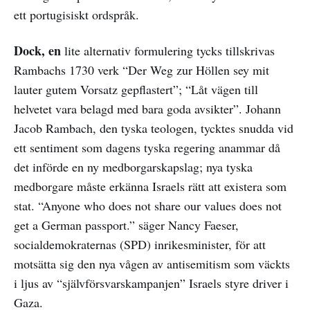
ett portugisiskt ordspråk.
Dock, en
lite alternativ formulering tycks tillskrivas
Rambachs 1730 verk “Der Weg zur Höllen sey mit
lauter gutem Vorsatz gepflastert”; “Låt vägen till
helvetet vara belagd med bara goda avsikter”. Johann
Jacob Rambach, den tyska teologen, tycktes snudda vid
ett sentiment som dagens tyska regering anammar då
det införde en ny medborgarskapslag; nya tyska
medborgare måste erkänna Israels rätt att existera som
stat. “Anyone who does not share our values does not
get a German passport.” säger Nancy Faeser,
socialdemokraternas (SPD) inrikesminister, för att
motsätta sig den nya vågen av antisemitism som väckts
i ljus av “självförsvarskampanjen” Israels styre driver i
Gaza.