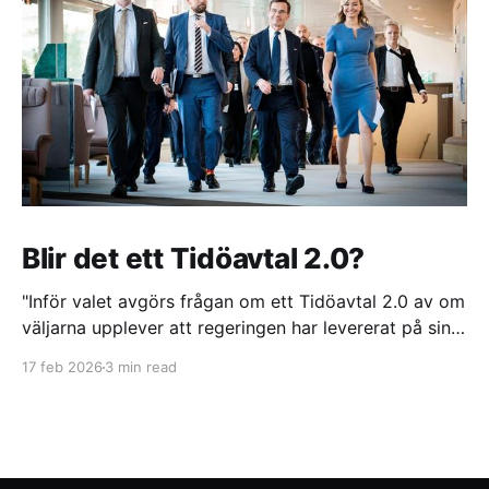
Blir det ett Tidöavtal 2.0?
"Inför valet avgörs frågan om ett Tidöavtal 2.0 av om
väljarna upplever att regeringen har levererat på sina
löften. Trots politiska reformer och ett sammanhållet
17 feb 2026
3 min read
samarbete mellan Tidöpartierna riskerar långsamma
lagprocesser och interna splittringar att urholka
förtroendet", skriver Helen Hassan.