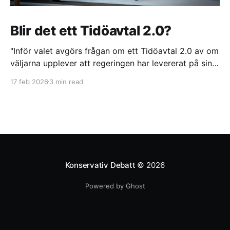
Blir det ett Tidöavtal 2.0?
"Inför valet avgörs frågan om ett Tidöavtal 2.0 av om
väljarna upplever att regeringen har levererat på sina
löften. Trots politiska reformer och ett sammanhållet
17 feb 2026
3 min read
samarbete mellan Tidöpartierna riskerar långsamma
lagprocesser och interna splittringar att urholka
förtroendet", skriver Helen Hassan.
Konservativ Debatt
© 2026
Powered by Ghost