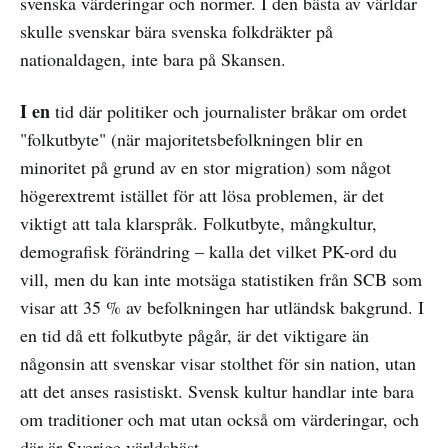
svenska värderingar och normer. I den bästa av världar
skulle svenskar bära svenska folkdräkter på
nationaldagen, inte bara på Skansen.
I en
tid där politiker och journalister bråkar om ordet
"folkutbyte" (när majoritetsbefolkningen blir en
minoritet på grund av en stor migration) som något
högerextremt istället för att lösa problemen, är det
viktigt att tala klarspråk. Folkutbyte, mångkultur,
demografisk förändring – kalla det vilket PK-ord du
vill, men du kan inte motsäga statistiken från SCB som
visar att 35 % av befolkningen har utländsk bakgrund. I
en tid då ett folkutbyte pågår, är det viktigare än
någonsin att svenskar visar stolthet för sin nation, utan
att det anses rasistiskt. Svensk kultur handlar inte bara
om traditioner och mat utan också om värderingar, och
där är Sverige världsbäst.