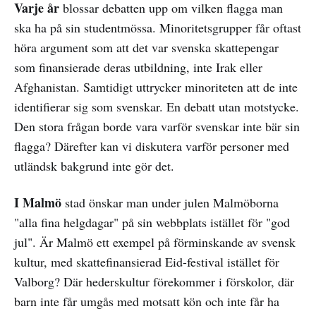
Varje år
blossar debatten upp om vilken flagga man
ska ha på sin studentmössa. Minoritetsgrupper får oftast
höra argument som att det var svenska skattepengar
som finansierade deras utbildning, inte Irak eller
Afghanistan. Samtidigt uttrycker minoriteten att de inte
identifierar sig som svenskar. En debatt utan motstycke.
Den stora frågan borde vara varför svenskar inte bär sin
flagga? Därefter kan vi diskutera varför personer med
utländsk bakgrund inte gör det.
I Malmö
stad önskar man under julen Malmöborna
"alla fina helgdagar" på sin webbplats istället för "god
jul". Är Malmö ett exempel på förminskande av svensk
kultur, med skattefinansierad Eid-festival istället för
Valborg? Där hederskultur förekommer i förskolor, där
barn inte får umgås med motsatt kön och inte får ha