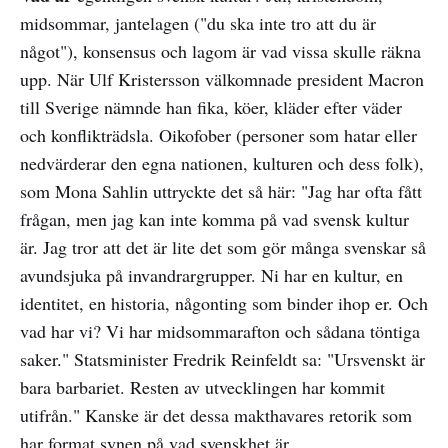
midsommar, jantelagen ("du ska inte tro att du är
något"), konsensus och lagom är vad vissa skulle räkna
upp. När Ulf Kristersson välkomnade president Macron
till Sverige nämnde han fika, köer, kläder efter väder
och konflikträdsla. Oikofober (personer som hatar eller
nedvärderar den egna nationen, kulturen och dess folk),
som Mona Sahlin uttryckte det så här: "Jag har ofta fått
frågan, men jag kan inte komma på vad svensk kultur
är. Jag tror att det är lite det som gör många svenskar så
avundsjuka på invandrargrupper. Ni har en kultur, en
identitet, en historia, någonting som binder ihop er. Och
vad har vi? Vi har midsommarafton och sådana töntiga
saker." Statsminister Fredrik Reinfeldt sa: "Ursvenskt är
bara barbariet. Resten av utvecklingen har kommit
utifrån." Kanske är det dessa makthavares retorik som
har format synen på vad svenskhet är.