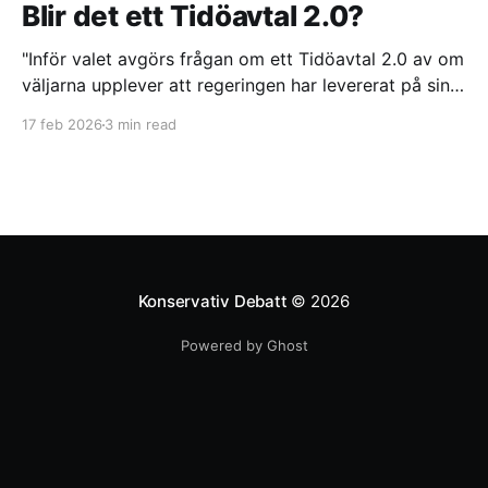
Blir det ett Tidöavtal 2.0?
"Inför valet avgörs frågan om ett Tidöavtal 2.0 av om
väljarna upplever att regeringen har levererat på sina
löften. Trots politiska reformer och ett sammanhållet
17 feb 2026
3 min read
samarbete mellan Tidöpartierna riskerar långsamma
lagprocesser och interna splittringar att urholka
förtroendet", skriver Helen Hassan.
Konservativ Debatt
© 2026
Powered by Ghost