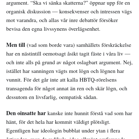
argument. “Ska vi sänka skatterna?” öppnar upp för en
organisk diskussion — konsekvenser och intressen vägs
mot varandra, och allas vår inre debattör försöker
bevisa den egna livssynens överlägsenhet.
Men till
(vad som borde vara) samhällets förskräckelse
har en nästintill oemotsagt åsikt tagit fäste i våra liv —
och inte alls på grund av något oslagbart argument. Nej,
istället har sanningen vägts mot lögn och lögnen har
vunnit. För det går inte att kalla HBTQ-rörelsens
transagenda för något annat än ren och skär lögn, och
dessutom en livsfarlig, oempatisk sådan.
Den oinsatte har
kanske inte hunnit förstå vad som har
hänt, för det hela har kommit väldigt plötsligt.
Egentligen har ideologin bubblat under ytan i flera
årtionden, men de radikala, idag allmänt omfamnade,