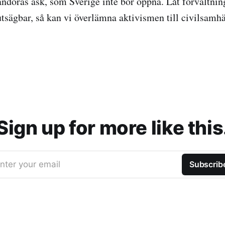
andoras ask, som Sverige inte bör öppna. Låt förvaltning
utsägbar, så kan vi överlämna aktivismen till civilsamhä
Sign up for more like this
nter your email
Subscrib