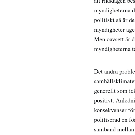
att riksdagen be
myndigheterna dä
politiskt så är d
myndigheter ager
Men oavsett är d
myndigheterna tar
Det andra probl
samhällsklimatet
generellt som ic
positivt. Anledni
konsekvenser för
politiserad en fö
samband mellan 