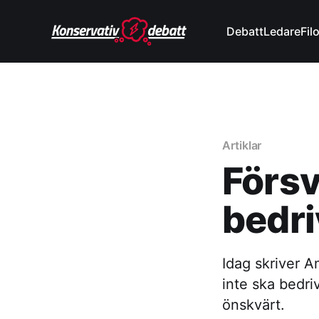
Debatt
Ledare
Fil
Artiklar
Försv
bedri
Idag skriver A
inte ska bedriv
önskvärt.