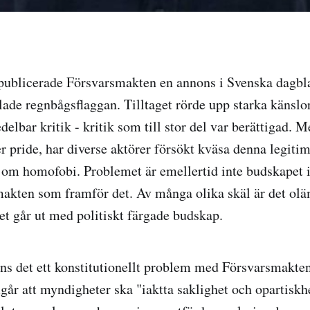
publicerade Försvarsmakten en annons i Svenska dagbla
ade regnbågsflaggan. Tilltaget rörde upp starka känslo
elbar kritik - kritik som till stor del var berättigad. 
er pride, har diverse aktörer försökt kväsa denna legitim
om homofobi. Problemet är emellertid inte budskapet i 
makten som framför det. Av många olika skäl är det olä
t går ut med politiskt färgade budskap.
inns det ett konstitutionellt problem med Försvarsmakte
går att myndigheter ska "iaktta saklighet och opartiskhe