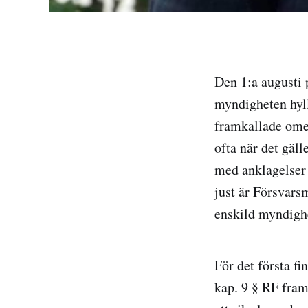
Den 1:a augusti 
myndigheten hyll
framkallade omed
ofta när det gäll
med anklagelser 
just är Försvars
enskild myndighe
För det första f
kap. 9 § RF fram