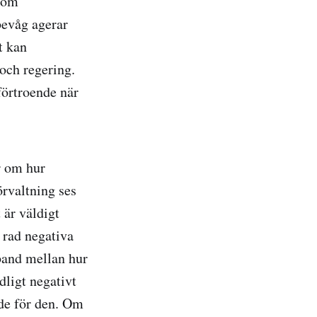
 som
bevåg agerar
t kan
 och regering.
förtroende när
r om hur
örvaltning ses
 är väldigt
n rad negativa
mband mellan hur
dligt negativt
de för den. Om