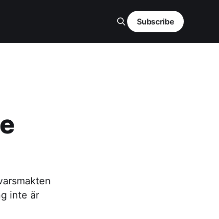
Subscribe
te
svarsmakten
g inte är