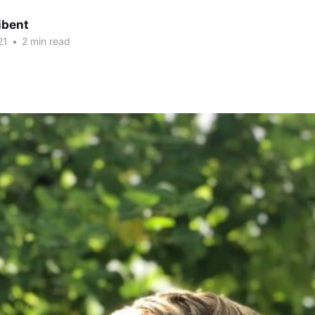
ibent
21
•
2 min read