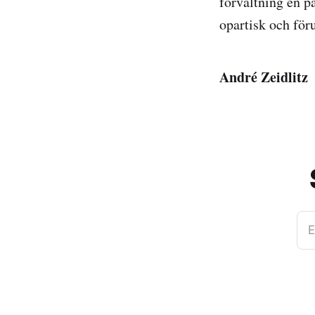
förvaltning en p
opartisk och för
André Zeidlitz
E