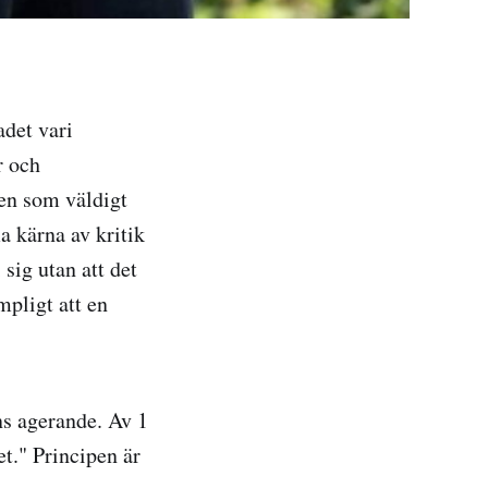
det vari
r och
Men som väldigt
a kärna av kritik
sig utan att det
mpligt att en
ns agerande. Av 1
t." Principen är