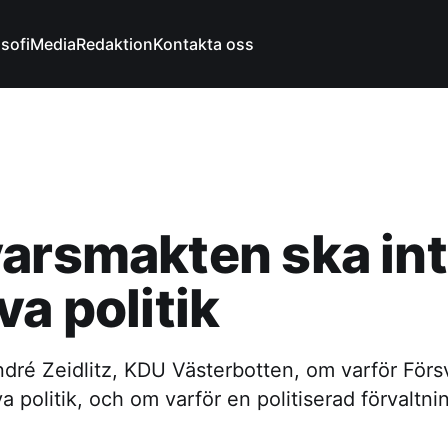
osofi
Media
Redaktion
Kontakta oss
arsmakten ska in
va politik
ndré Zeidlitz, KDU Västerbotten, om varför För
a politik, och om varför en politiserad förvaltnin