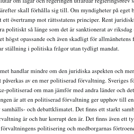
slutar om lagar och regeringen utfärdar regleringsbrev
refter skall förhålla sig till. Om myndigheter på eget 
et ett övertramp mot rättsstatens principer. Rent juridisk
a politiskt så länge som det är sanktionerat av riksdag
et högst opassande och även skadligt för allmänhetens 
 ställning i politiska frågor utan tydligt mandat.
emet handlar mindre om den juridiska aspekten och me
 påverkas av en mer politiserad förvaltning. Sveriges f
ke-politiserad om man jämför med andra länder och det
ngen är att en politiserad förvaltning ger upphov till e
 samhälls- och debattklimatet. Det finns ett starkt sa
rvaltning är och hur korrupt den är. Det finns även ett ty
förvaltningens politisering och medborgarnas förtroen