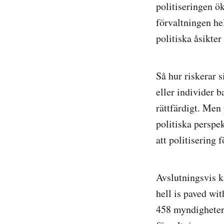
politiseringen ö
förvaltningen he
politiska åsikter
Så hur riskerar 
eller individer b
rättfärdigt. Men 
politiska perspe
att politisering f
Avslutningsvis ka
hell is paved wi
458 myndigheter i