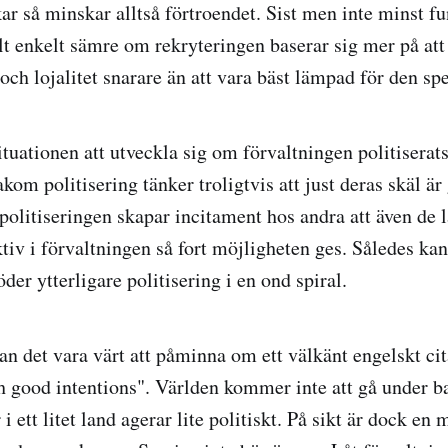
kar så minskar alltså förtroendet. Sist men inte minst f
lt enkelt sämre om rekryteringen baserar sig mer på att 
 och lojalitet snarare än att vara bäst lämpad för den spe
situationen att utveckla sig om förvaltningen politisera
akom politisering tänker troligtvis att just deras skäl är
politiseringen skapar incitament hos andra att även de l
ktiv i förvaltningen så fort möjligheten ges. Således ka
öder ytterligare politisering i en ond spiral.
n det vara värt att påminna om ett välkänt engelskt cita
th good intentions". Världen kommer inte att gå under ba
 ett litet land agerar lite politiskt. På sikt är dock en 