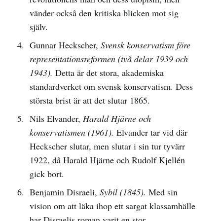
vänder också den kritiska blicken mot sig
själv.
Gunnar Heckscher,
Svensk konservatism före
representationsreformen (två delar 1939 och
1943).
Detta är det stora, akademiska
standardverket om svensk konservatism. Dess
största brist är att det slutar 1865.
Nils Elvander,
Harald Hjärne och
konservatismen (1961).
Elvander tar vid där
Heckscher slutar, men slutar i sin tur tyvärr
1922, då Harald Hjärne och Rudolf Kjellén
gick bort.
Benjamin Disraeli,
Sybil (1845).
Med sin
vision om att läka ihop ett sargat klassamhälle
har Disraelis roman varit en stor