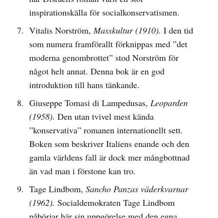
inspirationskälla för socialkonservatismen.
Vitalis Norström,
Masskultur (1910).
I den tid
som numera framförallt förknippas med ”det
moderna genombrottet” stod Norström för
något helt annat. Denna bok är en god
introduktion till hans tänkande.
Giuseppe Tomasi di Lampedusas,
Leoparden
(1958).
Den utan tvivel mest kända
”konservativa” romanen internationellt sett.
Boken som beskriver Italiens enande och den
gamla världens fall är dock mer mångbottnad
än vad man i förstone kan tro.
Tage Lindbom,
Sancho Panzas väderkvarnar
(1962).
Socialdemokraten Tage Lindbom
påbörjar här sin uppgörelse med den egna