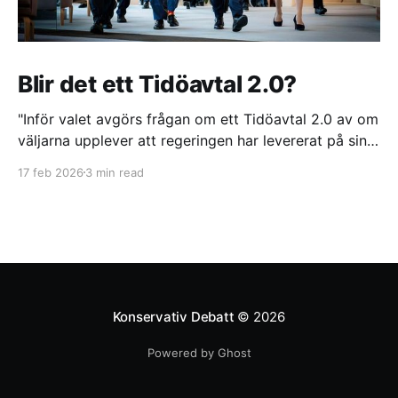
Blir det ett Tidöavtal 2.0?
"Inför valet avgörs frågan om ett Tidöavtal 2.0 av om
väljarna upplever att regeringen har levererat på sina
löften. Trots politiska reformer och ett sammanhållet
17 feb 2026
3 min read
samarbete mellan Tidöpartierna riskerar långsamma
lagprocesser och interna splittringar att urholka
förtroendet", skriver Helen Hassan.
Konservativ Debatt
© 2026
Powered by Ghost