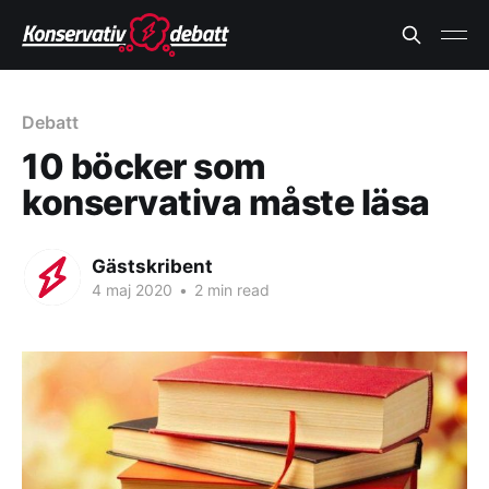
Debatt
10 böcker som
konservativa måste läsa
Gästskribent
4 maj 2020
•
2 min read