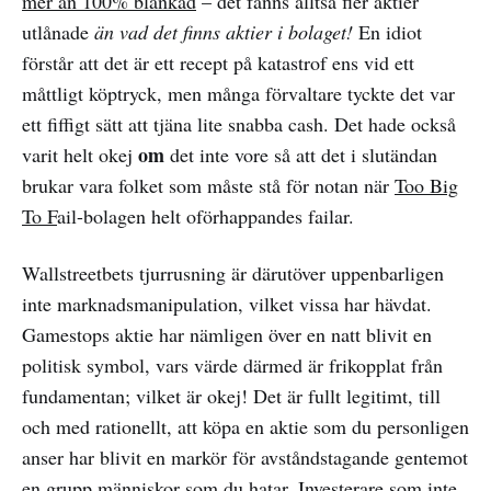
mer än 100% blankad
– det fanns alltså fler aktier
utlånade
än vad det finns aktier i bolaget!
En idiot
förstår att det är ett recept på katastrof ens vid ett
måttligt köptryck, men många förvaltare tyckte det var
ett fiffigt sätt att tjäna lite snabba cash. Det hade också
om
varit helt okej
det inte vore så att det i slutändan
brukar vara folket som måste stå för notan när
Too Big
To F
ail-bolagen helt oförhappandes failar.
Wallstreetbets tjurrusning är därutöver uppenbarligen
inte marknadsmanipulation, vilket vissa har hävdat.
Gamestops aktie har nämligen över en natt blivit en
politisk symbol, vars värde därmed är frikopplat från
fundamentan; vilket är okej! Det är fullt legitimt, till
och med rationellt, att köpa en aktie som du personligen
anser har blivit en markör för avståndstagande gentemot
en grupp människor som du hatar. Investerare som inte