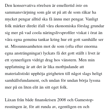
Den konservativa rörelsen är emellertid
inte
en
sammansvärjning som går ut på att de som råkar ha
mycket pengar alltid ska få ännu mer pengar. Vanligt
folk märker direkt ifall våra ekonomiska förslag grundar
sig mer på vad coola näringslivsprofiler viskat i örat än
våra egna genuina tankar kring hur ett gott samhälle ser
ut. Missunnsamheten mot de som (ofta efter enorma
egna ansträngningar) lyckats få det gott ställt i livet är
ett synnerligen vidrigt drag hos vänstern. Men min
uppfattning är att det är lika motbjudande att
materialistiskt upphöja girigheten till något slags heligt
samhällsfundament, och undan för undan börja lyssna
mer på en liten elit än sitt eget folk.
Läxan från både finanskrisen 2008 och Gamestop-
rusningen är, för att runda av, egentligen en och