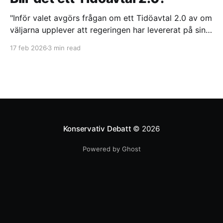
"Inför valet avgörs frågan om ett Tidöavtal 2.0 av om
väljarna upplever att regeringen har levererat på sina
löften. Trots politiska reformer och ett sammanhållet
17 feb 2026
3 min read
samarbete mellan Tidöpartierna riskerar långsamma
lagprocesser och interna splittringar att urholka
förtroendet", skriver Helen Hassan.
Konservativ Debatt
© 2026
Powered by Ghost