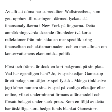
Av allt att döma har subredditen Wallstreetbets, som
gett upphov till rusningen, därmed lyckats slå
finansanalytikerna i New York på fingrarna. Detta
anmärkningsvärda skeende föranleder två korta
reflektioner från min sida: en mer specifik kring
finanseliten och aktiemarknaden, och en mer allmän om
konservatismens ekonomiska politik.
Först och främst är dock en kort bakgrund på sin plats.
Vad har egentligen hänt? Jo, tv-spelskedjan Gamestop
är ett bolag som säljer tv-spel fysiskt. Många (inklusive
jag) köper numera sina tv-spel på vanliga elkedjor eller
online, vilket underminerat firmans affärsmodell och
försatt bolaget under stark press. Som en följd av detta
har åtskilliga stora hedge funds blankat Gamestops