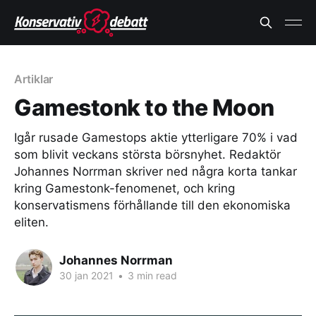
Artiklar
Gamestonk to the Moon
Igår rusade Gamestops aktie ytterligare 70% i vad
som blivit veckans största börsnyhet. Redaktör
Johannes Norrman skriver ned några korta tankar
kring Gamestonk-fenomenet, och kring
konservatismens förhållande till den ekonomiska
eliten.
Johannes Norrman
30 jan 2021
•
3 min read