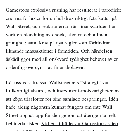
Gamestops explosiva rusning har resulterat i parodiskt
enorma förluster för en hel drös riktigt feta katter på
Wall Street, och reaktionerna från finansvärlden har
varit en blandning av chock, klentro och allmän
grinighet; samt krav på nya regler som förhindrar
liknande massaktioner i framtiden. Och händelsen
åskådliggör med all önskvärd tydlighet behovet av en
ordentlig översyn – av finansbolagen.
Låt oss vara krassa. Wallstreetbets “strategi” var
fullkomligt absurd, och investment-motsvarigheten av
att köpa trisslotter för sina samlade besparingar. Idén
hade aldrig någonsin kunnat fungera om inte Wall
Street öppnat upp för den genom att återigen ta helt
befängda risker.
Vid ett tillfälle var Gamestop-aktien