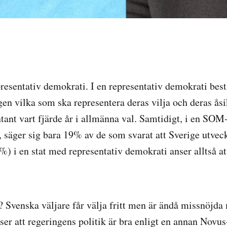
presentativ demokrati. I en representativ demokrati be
en vilka som ska representera deras vilja och deras åsi
ntant vart fjärde år i allmänna val. Samtidigt, i en SO
år, säger sig bara 19% av de som svarat att Sverige utveckl
) i en stat med representativ demokrati anser alltså att
? Svenska väljare får välja fritt men är ändå missnöjda 
nser att regeringens politik är bra enligt en annan Nov