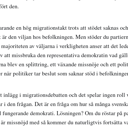
ört den.
arande en hög migrationstakt trots att stödet saknas och
t är den viljan hos befolkningen. Men stöder du partiern
majoriteten av väljarna i verkligheten anser att det lede
 av att missbruka den representativa demokratin vad gäll
na blev en splittring, ett växande missnöje och ett poli
r när politiker tar beslut som saknar stöd i befolkninge
tt inlägg i migrationsdebatten och det spelar ingen roll 
r i den frågan. Det är en fråga om hur så många svensk
 väl fungerande demokrati. Lösningen? Om du röstar på pa
 är missnöjd med så kommer du naturligtvis fortsätta v