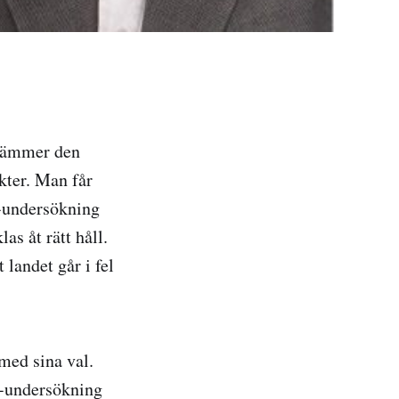
stämmer den
kter. Man får
M-undersökning
as åt rätt håll.
 landet går i fel
med sina val.
us-undersökning