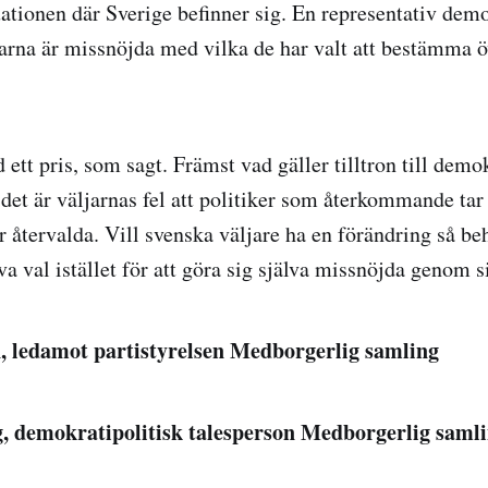
uationen där Sverige befinner sig. En representativ demo
jarna är missnöjda med vilka de har valt att bestämma ö
tt pris, som sagt. Främst vad gäller tilltron till demo
 det är väljarnas fel att politiker som återkommande tar
ir återvalda. Vill svenska väljare ha en förändring så b
va val istället för att göra sig själva missnöjda genom s
 ledamot partistyrelsen Medborgerlig samling
 demokratipolitisk talesperson Medborgerlig saml