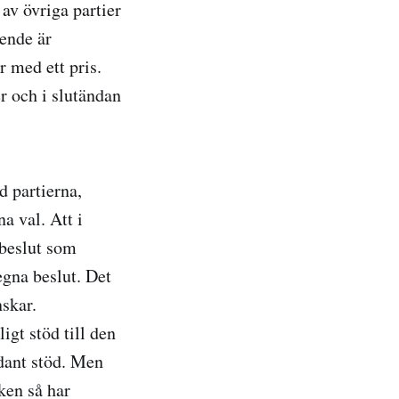
av övriga partier
ående är
 med ett pris.
er och i slutändan
d partierna,
a val. Att i
 beslut som
egna beslut. Det
nskar.
igt stöd till den
dant stöd. Men
ken så har