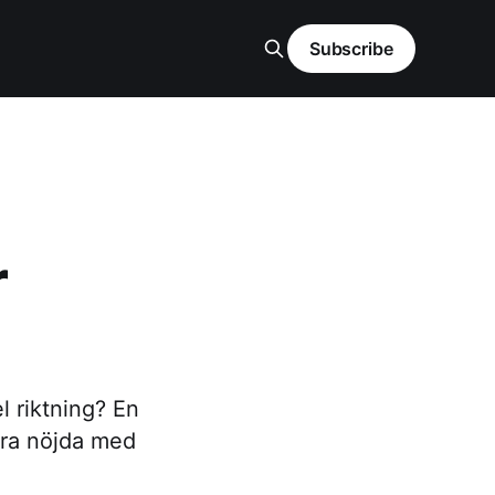
Subscribe
r
l riktning? En
vara nöjda med