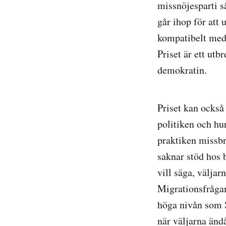
missnöjesparti så
går ihop för att 
kompatibelt med
Priset är ett utb
demokratin.
Priset kan också 
politiken och hu
praktiken missbr
saknar stöd hos 
vill säga, väljar
Migrationsfrågan 
höga nivån som S
när väljarna änd