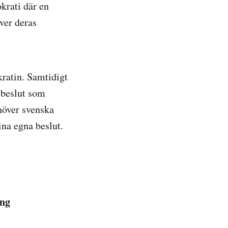
krati där en
ver deras
kratin. Samtidigt
 beslut som
ehöver svenska
ina egna beslut.
ing