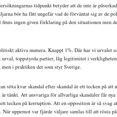
dersökningarnas tidpunkt betyder att de inte är påverka
jarna bör ha fått ungefär vad de förväntat sig av de po
t finns ingen given förklaring på den situationen men det
olitiskt aktiva numera. Knappt 1%. Där har vi urvalet 
 urval, toppstyrda partier, låg legitimitet i verkligheten
, men i praktiken det som styr Sverige.
an sitta kvar skandal efter skandal är ett tecken på att 
är tänkt. Att ansvariga för allvarliga skandaler får nya
ett tecken på korruption. Att en opposition är så svag att
När uppemot var fjärde väljare samlas till att rösta på e