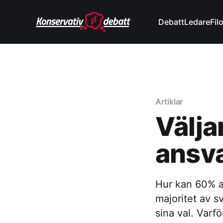
Debatt
Ledare
Fil
Artiklar
Välja
ansva
Hur kan 60% av
majoritet av s
sina val. Varfö