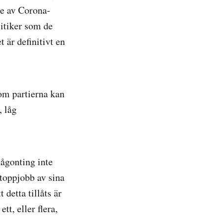
de av Corona-
litiker som de
 är definitivt en
som partierna kan
, låg
någonting inte
 toppjobb av sina
 detta tillåts är
tt, eller flera,