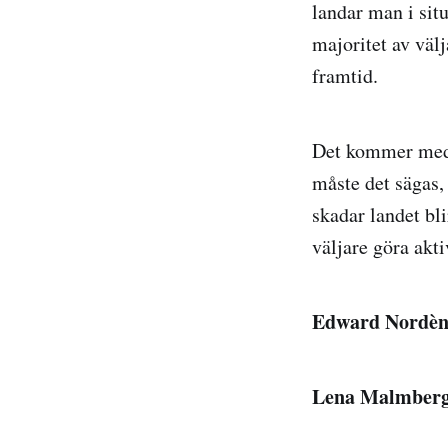
landar man i sit
majoritet av väl
framtid.
Det kommer med e
måste det sägas,
skadar landet bl
väljare göra akti
Edward Nordèn,
Lena Malmberg,