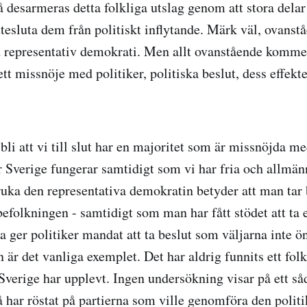
 desarmeras detta folkliga utslag genom att stora delar 
utesluta dem från politiskt inflytande. Märk väl, ovanst
 representativ demokrati. Men allt ovanstående kommer
rett missnöje med politiker, politiska beslut, dess effekt
bli att vi till slut har en majoritet som är missnöjda me
r Sverige fungerar samtidigt som vi har fria och allmänn
uka den representativa demokratin betyder att man tar
befolkningen - samtidigt som man har fått stödet att ta 
na ger politiker mandat att ta beslut som väljarna inte ö
är det vanliga exemplet. Det har aldrig funnits ett folkl
verige har upplevt. Ingen undersökning visar på ett så
å har röstat på partierna som ville genomföra den politi