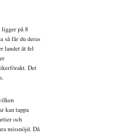
 ligger på 8
a så får du deras
r landet åt fel
er
tikerförakt. Det
n.
vilken
ar kan tappa
rtier och
ara missnöjd. Då