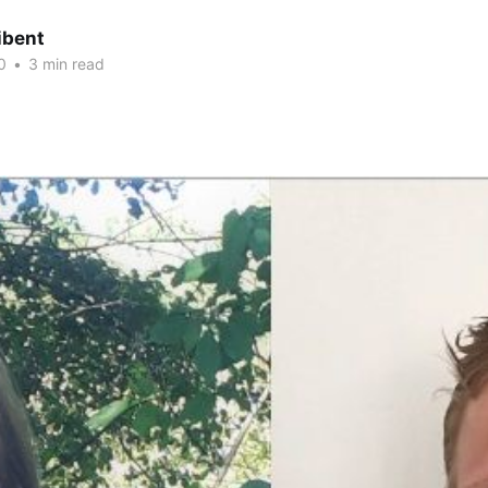
ibent
0
•
3 min read