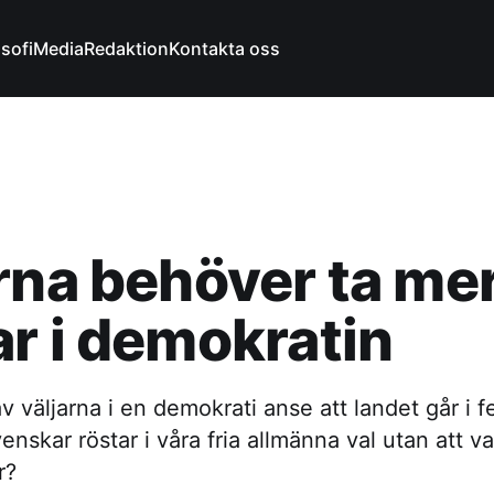
osofi
Media
Redaktion
Kontakta oss
rna behöver ta me
r i demokratin
 väljarna i en demokrati anse att landet går i fe
venskar röstar i våra fria allmänna val utan att 
r?